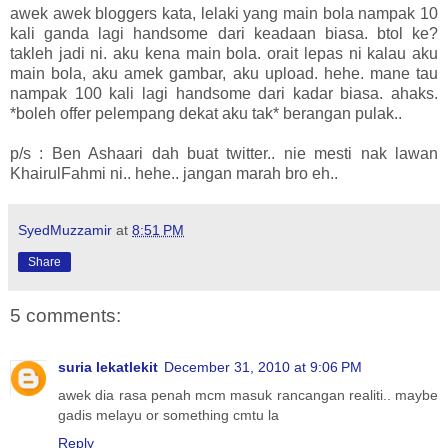
awek awek bloggers kata, lelaki yang main bola nampak 10
kali ganda lagi handsome dari keadaan biasa. btol ke?
takleh jadi ni. aku kena main bola. orait lepas ni kalau aku
main bola, aku amek gambar, aku upload. hehe. mane tau
nampak 100 kali lagi handsome dari kadar biasa. ahaks.
*boleh offer pelempang dekat aku tak* berangan pulak..
p/s : Ben Ashaari dah buat twitter.. nie mesti nak lawan
KhairulFahmi ni.. hehe.. jangan marah bro eh..
SyedMuzzamir
at
8:51 PM
Share
5 comments:
suria lekatlekit
December 31, 2010 at 9:06 PM
awek dia rasa penah mcm masuk rancangan realiti.. maybe
gadis melayu or something cmtu la
Reply