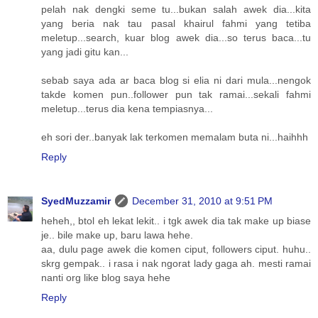
pelah nak dengki seme tu...bukan salah awek dia...kita
yang beria nak tau pasal khairul fahmi yang tetiba
meletup...search, kuar blog awek dia...so terus baca...tu
yang jadi gitu kan...
sebab saya ada ar baca blog si elia ni dari mula...nengok
takde komen pun..follower pun tak ramai...sekali fahmi
meletup...terus dia kena tempiasnya...
eh sori der..banyak lak terkomen memalam buta ni...haihhh
Reply
SyedMuzzamir
December 31, 2010 at 9:51 PM
heheh,, btol eh lekat lekit.. i tgk awek dia tak make up biase
je.. bile make up, baru lawa hehe.
aa, dulu page awek die komen ciput, followers ciput. huhu..
skrg gempak.. i rasa i nak ngorat lady gaga ah. mesti ramai
nanti org like blog saya hehe
Reply