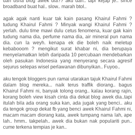
dah usha blog awek dia?? aku dah.. tapi kejap je.. since
broadband buat hal.. slow.. marah btol..
agak agak nanti kuar tak kain pasang Khairul Fahmi ?
tudung Khairul Fahmi ? Minyak wangi Khairul Fahmi ?
yerlah. dulu time mawi dulu cetus fenomena, kuar gak kain
tudung nama dia, perfume nama dia, air mineral pun nama
dia. cun la weyh. kenapa ek die boleh naik meletup
kebabooom ? mengikut surat khabar ni, dia berupaya
menyelamatkan lebih daripada 10 percubaan mendebarkan
oleh pasukan Indonesia yang menyerang secara agresif
sejurus selepas wisel perlawanan dibunyikan.. Fuyoo..
aku tengok bloggers pun ramai utarakan tajuk Khairul Fahmi
dalam blog mereka... naik terus traffik diorang.. bagus
Khairul Fahmi ni, banyak tolong orang.. kalau korang rajin,
korang boleh view kisah cinta dia dekat blog awek dia..tapi
itulah bila ada orang suka kan, ada jugak yang benci.. aku
da tengok group dekat fb yang benci awek Khairul Fahmi ni,
macam macam diorang kata, awek tumpang nama lah, ape
lah.. hmm.. takpelah.. awek dia bukan nak populariti pun..
cume terkena tempias je kan..